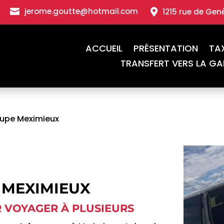
jerome.goutte@hotmail.com

1215 rue de Gen

ACCUEIL
PRÉSENTATION
TA
TRANSFERT VERS LA GA
oupe Meximieux
 MEXIMIEUX
 VOYAGER À PLUSIEURS