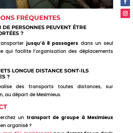
IONS FRÉQUENTES
 DE PERSONNES PEUVENT ÊTRE
RTÉES ?
ransporter
jusqu’à 8 passagers
dans un seul
ce qui facilite l’organisation des déplacements
.
JETS LONGUE DISTANCE SONT-ILS
ES ?
éalise des transports toutes distances, sur
n, au départ de Meximieux.
CT
herchez un
transport de groupe à Meximieux
bien organisé ?