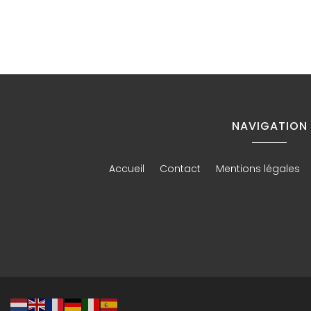
NAVIGATION
Accueil
Contact
Mentions légales
Taxi Van Miribel
Taxi Van Ba
Taxi Van Saint-Maurice-de