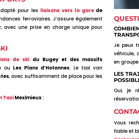
 adapté pour les
liaisons vers la gare
de
QUEST
ondances ferroviaires. J’assure également
y
, avec une prise en charge unique pour
COMBIEN
TRANSPO
Je peux t
KI
véhicule, 
ions de ski
du Bugey et des massifs
en groupe
e
ou
Les Plans d’Hotonnes
. Le taxi van
LES TRA
stes
, avec suffisamment de place pour les
POSSIBL
Oui, je r
n Taxi
Meximieux
:
réservatio
CONTA
Vous rec
fiable et 