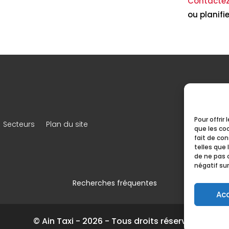
Contacte
ou planifi
Pour offrir
Secteurs
Plan du site
que les co
fait de co
telles que 
de ne pas 
négatif sur
Recherches fréquentes
Ac
lan
Taxi Van Bressolles
Taxi Van Meximieux
Taxi V
© Ain Taxi - 2026 - Tous droits réservés
-Beynost
Taxi Van Tramoyes
Taxi Van Villieu-Loyes