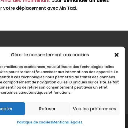
z-moi dès maintenant
pour
demander un devis
er votre déplacement avec Ain Taxi.
RÉALISATION
Gérer le consentement aux cookies
 les meilleures expériences, nous utilisons des technologies telles
okies pour stocker et/ou accéder aux informations des appareils. Le
nsentir à ces technologies nous permettra de traiter des données
le comportement de navigation ou les ID uniques sur ce site. Le fait
consentir ou de retirer son consentement peut avoir un effet
 certaines caractéristiques et fonctions.
cepter
Refuser
Voir les préférences
an Montluel
Taxi Van Beynost
Politique de cookies
Mentions légales
-Mollon
Taxi Van Pont-d'Ain