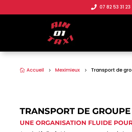
07 82 53 31 23

Accueil
Meximieux
Transport de gr

5
5
TRANSPORT DE GROUPE
UNE ORGANISATION FLUIDE POUR